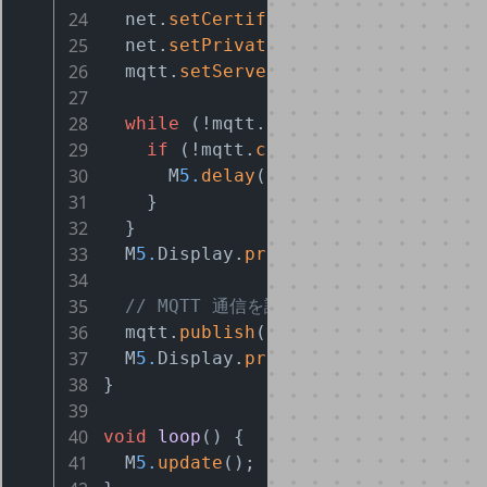
24
  net.
setCertificate
(AWSIOT_CERTIFI
25
  net.
setPrivateKey
(AWSIOT_PRIVATE_
26
  mqtt.
setServer
(AWSIOT_ENDPOINT, 
8
27
28
while
 (!mqtt.
connected
()) {
29
if
 (!mqtt.
connect
(AWSIOT_CLIENT
30
      M
5.
delay
(
1000
);
31
    }
32
  }
33
  M
5.
Display.
println
(
"mqtt ok"
);
34
35
// MQTT 通信を試みる
36
  mqtt.
publish
(
"sdk/test/js"
, 
"hell
37
  M
5.
Display.
println
(
"mqtt publish"
38
}
39
40
void
loop
()
{
41
  M
5.
update
();