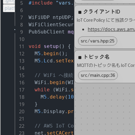
.gitignore
5
#
include
"vars.hpp"
platformio.ini
6
クライアントID
7
WiFiUDP ntpUDP;
8
WiFiClientSecure net;
https://docs.aws.am
9
PubSubClient 
mqtt
(net)
;
10
src/vars.hpp:25
11
void
setup
()
{
12
  M
5.
begin
();
トピック名
13
  M
5.L
cd.
setTextSize
(
6
);
14
src/main.cpp:36
15
// WiFi へ接続
16
  WiFi.
begin
(WIFI_SSID, WIFI_PASSWO
17
while
 (WiFi.
status
() != WL_CONNEC
18
    M
5.
delay
(
1000
);
19
  }
20
  M
5.
Display.
println
(
"wifi ok"
);
21
22
// AWS IoT Core のエンドポイントへ接
23
  net.
setCACert
(AWSIOT_ROOT_CA);