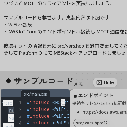
つづいて MQTT のクライアントを実装しましょう。

サンプルコードを載せます。実装内容は下記です

・WiFi へ接続

・AWS IoT Core のエンドポイントへ接続し MQTT 通信を
接続キットの情報を元に src/vars.hpp を適宜変更してください。
サンプルコード
Hide
メモ
</>
src/main.cpp
エンドポイント
1
src
#
include
<M5Unified.h>
2
#
include
<WiFi.h>
main.cpp
https://docs.aws.am
3
#
include
<WiFiClientSecure.h>
vars.hpp
src/vars.hpp:22
4
#
include
<PubSubClient.h>